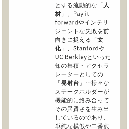
とする流動的な「
人
材
」、Pay it
forwardやインテリ
ジェントな失敗を前
向きに捉える「
文
化
」、Stanfordや
UC Berkleyといった
知の集積・アクセラ
レーターとしての
「
発射台
」…様々な
ステークホルダーが
機能的に絡み合って
その異質さを生み出
しているのであり、
単純な模倣や二番煎