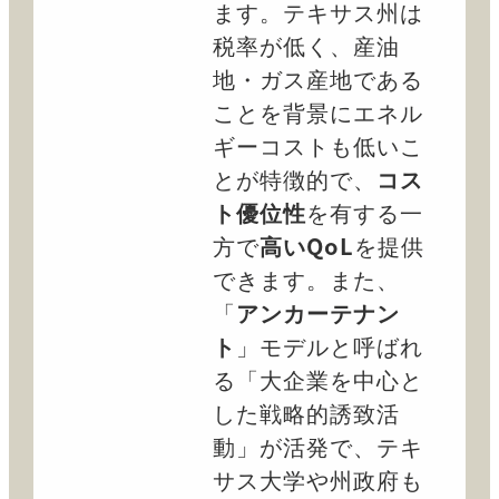
ます。テキサス州は
税率が低く、産油
地・ガス産地である
ことを背景にエネル
ギーコストも低いこ
とが特徴的で、
コス
ト優位性
を有する一
方で
高いQoL
を提供
できます。また、
「
アンカーテナン
ト
」モデルと呼ばれ
る「大企業を中心と
した戦略的誘致活
動」が活発で、テキ
サス大学や州政府も