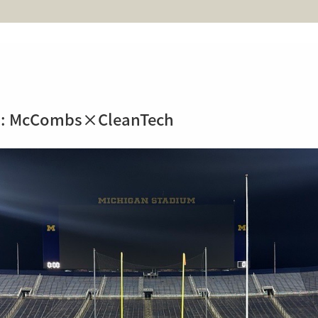
m: McCombs×CleanTech