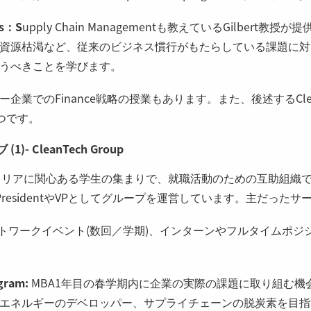
ns：S
upply Chain Managementも教えているGilbert
資源枯渇など、従来のビジネス慣行がもたらしている課題に対
うべきことを学びます。
業でのFinance戦略の授業もあります。また、後述するClean T
1つです。
)- CleanTech Group
わるキャリアに関心ある学生の集まりで、就職活動のための互助組織です
residentやVPとしてグループを運営しています。主だった
トワークイベント(数回／学期)、インターンやフルタイムポジ
ogram:
MBA1年目の春学期内に企業の実際の課題に取り組む機
エネルギーのデベロッパー、サプライチェーンの脱炭素を目指