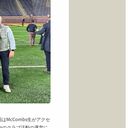
回はMcCombs生がアクセ
roupのクラブ活動の運営に