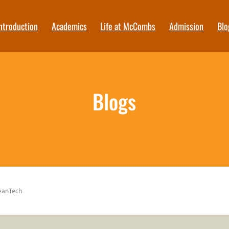
ntroduction
Academics
Life at McCombs
Admission
Blo
Blogs
eanTech