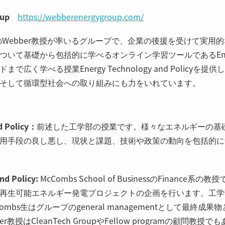
oup
https://webberenergygroup.com/
ineeringのWebber教授が率いるグループで、企業の後援を受けて
いて基礎から包括的に学べるオンライン学習ツールであるEner
広く学べる授業Energy Technology and Policy
そして循環型社会への取り組みにも力をいれています。
d Policy：
前述した工学部の授業です。様々なエネルギーの基
用手段の良し悪し、現状と課題、技術や政策の動向を包括的に
nd Policy:
McCombs School of BusinessのFinance系の教
再生可能エネルギー発電プロジェクトの企画を行います。工学
mbs生はグループのgeneral managementとして最終成果
教授はCleanTech GroupやFellow programの顧問教授