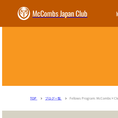
McCombs Japan Club
I
TOP
ブログ一覧
Fellows Program: McCombs×Cl