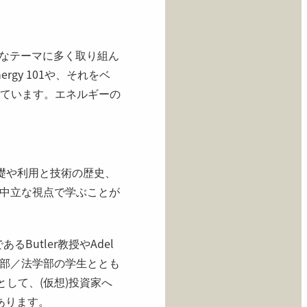
実用的なテーマに多く取り組ん
gy 101や、それをベ
を提供しています。エネルギーの
礎や利用と技術の歴史、
中立な視点で学ぶことが
授であるButler教授やAdel
部／法学部の学生ととも
物として、(仮想)投資家へ
でもあります。