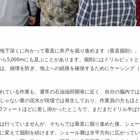
ト
地下深くに向かって垂直に井戸を掘り進めます（垂直掘削）。
mから5,000mにも及ぶことがあります。掘削にはドリルビット
は、崩壊を防ぎ、地上への経路を確保するためにケーシング（
れている作業も、通常の石油油田開発に近く、自分の脳内では
じゃない量の泥水が現場では発生しており、作業員の方もほと
500フィートほどに差し掛かったところで、まだまだドリル半ば
は行っていませんが、そちらでは垂直に掘り進めた後、シェー
に変えて掘削を続けます。シェール層は水平方向に広がってい