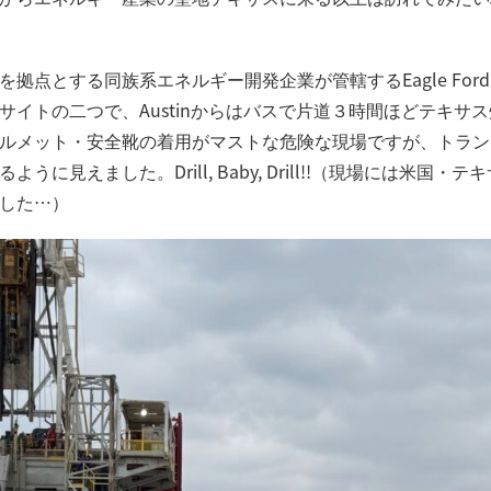
拠点とする同族系エネルギー開発企業が管轄するEagle Fo
サイトの二つで、Austinからはバスで片道３時間ほどテキサ
ルメット・安全靴の着用がマストな危険な現場ですが、トラン
うに見えました。Drill, Baby, Drill!!（現場には米国
した…）