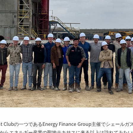
nt Clubの一つであるEnergy Finance Group主催でシェ
からエネルギー産業の聖地テキサスに来る以上は訪れてみたい