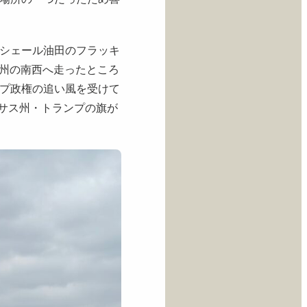
rdシェール油田のフラッキ
ス州の南西へ走ったところ
プ政権の追い風を受けて
・テキサス州・トランプの旗が