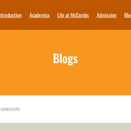
ntroduction
Academics
Life at McCombs
Admission
Blo
Blogs
/ガス採掘所訪問)