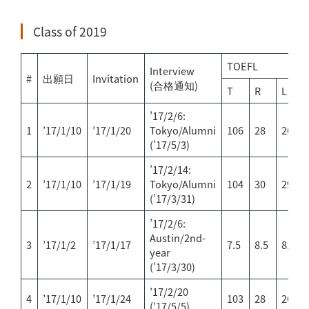
Class of 2019
TOEFL
Interview
#
出願日
Invitation
(合格通知)
T
R
L
’17/2/6:
1
’17/1/10
’17/1/20
Tokyo/Alumni
106
28
26
(’17/5/3)
’17/2/14:
2
’17/1/10
’17/1/19
Tokyo/Alumni
104
30
29
(’17/3/31)
’17/2/6:
Austin/2nd-
3
’17/1/2
’17/1/17
7.5
8.5
8.5
year
(’17/3/30)
’17/2/20
4
’17/1/10
’17/1/24
103
28
26
(’17/5/5)