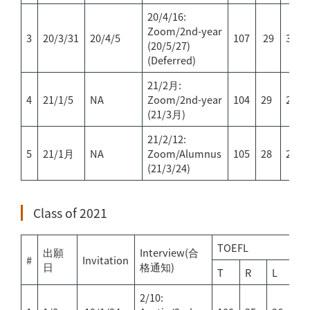
20/4/16:
Zoom/2nd-year
3
20/3/31
20/4/5
107
29
30
(20/5/27)
(Deferred)
21/2月:
4
21/1/5
NA
Zoom/2nd-year
104
29
29
(21/3月)
21/2/12:
5
21/1月
NA
Zoom/Alumnus
105
28
29
(21/3/24)
Class of 2021
TOEFL
出願
Interview(合
#
Invitation
日
格通知)
T
R
L
S
2/10: