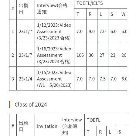
TOEFL/IELTS
G
出願
Interview(合格
#
日
通知)
T
R
L
S
W
T
1/12/2023: Video
1
23/1/7
Assessment
7.0
9.0
7.0
6.0
6.0
1
(3/23/2023 合格)
1/16/2023: Video
2
23/1/7
Assessment
106
30
27
23
26
7
(3/23/2023 合格)
1/15/2023: Video
3
23/1/4
Assessment
7.0
7.0
7.5
7.0
6.0
W
(WL→5/20/2023)
Class of 2024
Interview
TOEFL
出願
#
Invitation
(合格通
日
T
R
L
S
W
知)