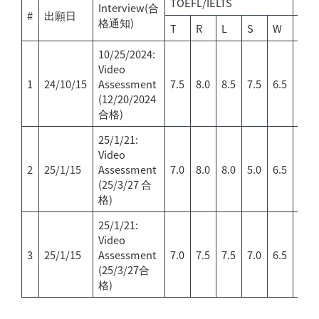
TOEFL/IELTS
GMA
Interview(合
#
出願日
格通知)
T
R
L
S
W
T
10/25/2024:
Video
167
1
24/10/15
Assessment
7.5
8.0
8.5
7.5
6.5
710
(12/20/2024
合格)
25/1/21:
Video
2
25/1/15
Assessment
7.0
8.0
8.0
5.0
6.5
N/A
(25/3/27 合
格)
25/1/21:
Video
3
25/1/15
Assessment
7.0
7.5
7.5
7.0
6.5
156
(25/3/27合
格)