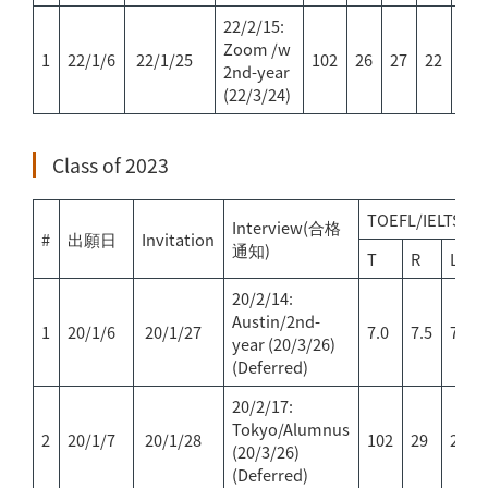
22/2/15:
Zoom /w
1
22/1/6
22/1/25
102
26
27
22
27
2nd-year
(22/3/24)
Class of 2023
TOEFL/IELTS
Interview(合格
#
出願日
Invitation
通知)
T
R
L
20/2/14:
Austin/2nd-
1
20/1/6
20/1/27
7.0
7.5
7.5
year (20/3/26)
(Deferred)
20/2/17:
Tokyo/Alumnus
2
20/1/7
20/1/28
102
29
26
(20/3/26)
(Deferred)