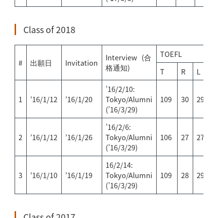
Class of 2018
TOEFL
Interview (合
#
出願日
Invitation
格通知)
T
R
L
S
’16/2/10:
1
’16/1/12
’16/1/20
Tokyo/Alumni
109
30
29
2
(’16/3/29)
’16/2/6:
2
’16/1/12
’16/1/26
Tokyo/Alumni
106
27
27
2
(’16/3/29)
16/2/14:
3
’16/1/10
’16/1/19
Tokyo/Alumni
109
28
29
2
(’16/3/29)
Class of 2017