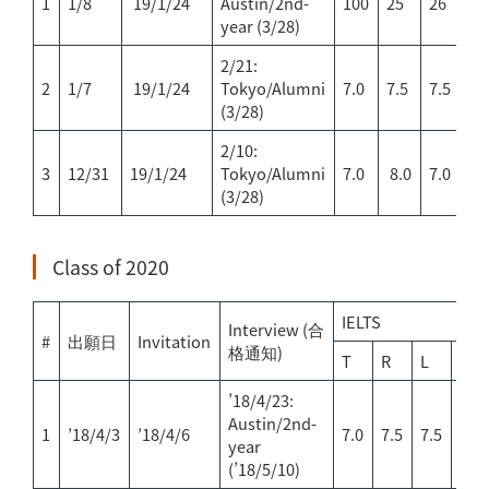
1
1/8
19/1/24
Austin/2nd-
100
25
26
2
year (3/28)
2/21:
2
1/7
19/1/24
Tokyo/Alumni
7.0
7.5
7.5
7.
(3/28)
2/10:
3
12/31
19/1/24
Tokyo/Alumni
7.0
8.0
7.0
7.
(3/28)
Class of 2020
IELTS
Interview (合
#
出願日
Invitation
格通知)
T
R
L
S
’18/4/23:
Austin/2nd-
1
’18/4/3
’18/4/6
7.0
7.5
7.5
6.5
year
(’18/5/10)