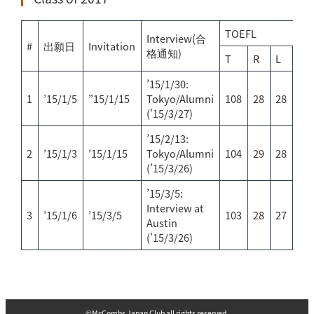
TOEFL
Interview(合
#
出願日
Invitation
格通知)
T
R
L
S
’15/1/30:
1
’15/1/5
”15/1/15
Tokyo/Alumni
108
28
28
24
(’15/3/27)
’15/2/13:
2
’15/1/3
’15/1/15
Tokyo/Alumni
104
29
28
19
(’15/3/26)
’15/3/5:
Interview at
3
’15/1/6
’15/3/5
103
28
27
23
Austin
(’15/3/26)
©️McCombs Japan Club all rights reserved.