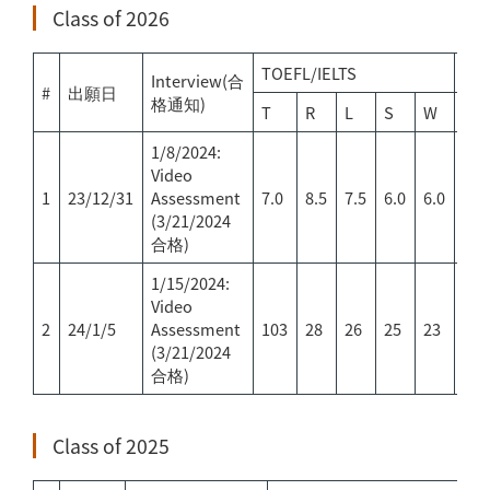
Class of 2026
TOEFL/IELTS
GM
Interview(合
#
出願日
格通知)
T
R
L
S
W
T
1/8/2024:
Video
1
23/12/31
Assessment
7.0
8.5
7.5
6.0
6.0
156
(3/21/2024
合格)
1/15/2024:
Video
2
24/1/5
Assessment
103
28
26
25
23
157
(3/21/2024
合格)
Class of 2025